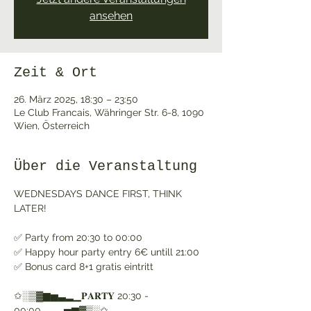
ansehen
Zeit & Ort
26. März 2025, 18:30 – 23:50
Le Club Francais, Währinger Str. 6-8, 1090
Wien, Österreich
Über die Veranstaltung
WEDNESDAYS DANCE FIRST, THINK 
LATER! 
✅ Party from 20:30 to 00:00
✅ Happy hour party entry 6€ untill 21:00
✅ Bonus card 8+1 gratis eintritt
✩░▒▓▆▅▃▂▁𝐏𝐀𝐑𝐓𝐘 20:30 - 
00:00▁▂▃▅▆▓▒░✩