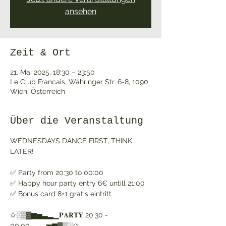
ansehen
Zeit & Ort
21. Mai 2025, 18:30 – 23:50
Le Club Francais, Währinger Str. 6-8, 1090
Wien, Österreich
Über die Veranstaltung
WEDNESDAYS DANCE FIRST, THINK 
LATER! 
✅ Party from 20:30 to 00:00
✅ Happy hour party entry 6€ untill 21:00
✅ Bonus card 8+1 gratis eintritt
✩░▒▓▆▅▃▂▁𝐏𝐀𝐑𝐓𝐘 20:30 - 
00:00▁▂▃▅▆▓▒░✩